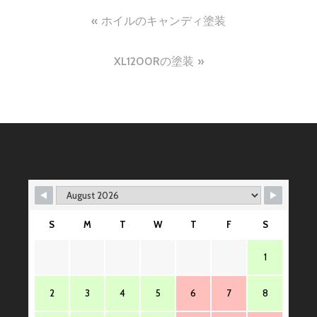
投
ホイルのキャンディ塗装
稿
XL1200Rの塗装
ナ
ビ
ゲ
ー
シ
ョ
ン
S
M
T
W
T
F
S
1
2
3
4
5
6
7
8