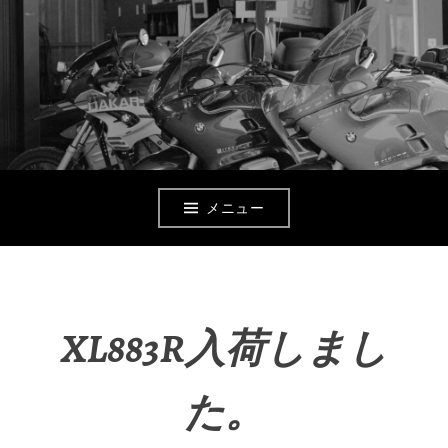
コ
ン
テ
ン
ツ
へ
メニュー
移
動
XL883R入荷しまし
た。