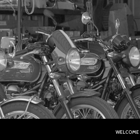
コ
ン
テ
ン
ツ
へ
移
動
WELCOME