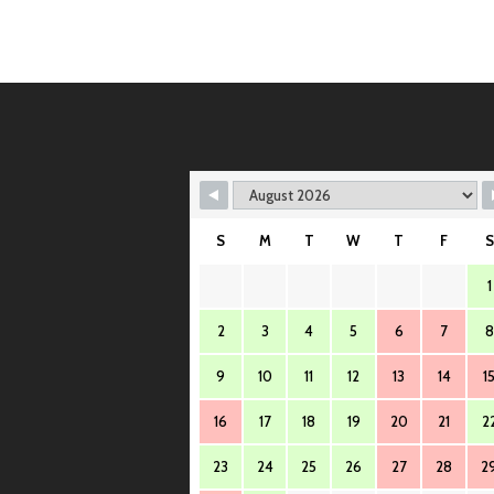
S
M
T
W
T
F
S
1
2
3
4
5
6
7
8
9
10
11
12
13
14
1
16
17
18
19
20
21
2
23
24
25
26
27
28
2