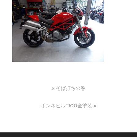
投
そば打ちの巻
稿
ボンネビルT100全塗装
ナ
ビ
ゲ