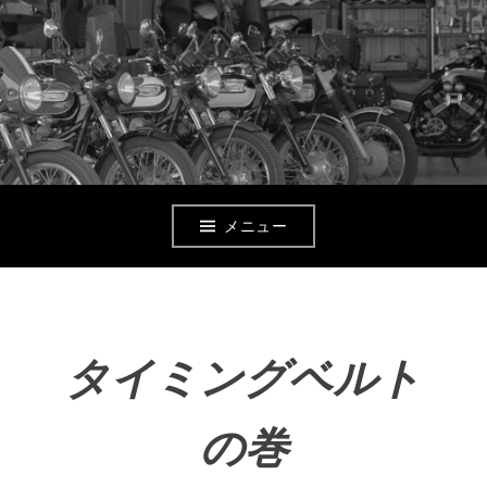
コ
ン
テ
ン
ツ
へ
メニュー
移
動
タイミングベルト
の巻