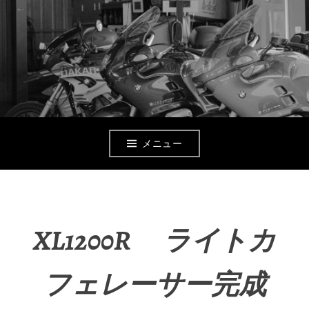
コ
ン
テ
ン
ツ
へ
メニュー
移
動
XL1200R ライトカ
フェレーサー完成