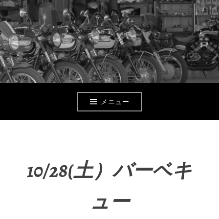
コ
ン
テ
ン
ツ
へ
メニュー
移
動
10/28(土）バーベキ
ュー