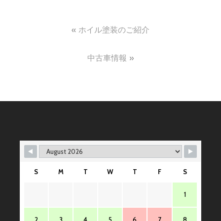
投
ホイル塗装のご紹介
稿
中古車情報
ナ
ビ
ゲ
ー
シ
ョ
ン
S
M
T
W
T
F
S
1
2
3
4
5
6
7
8