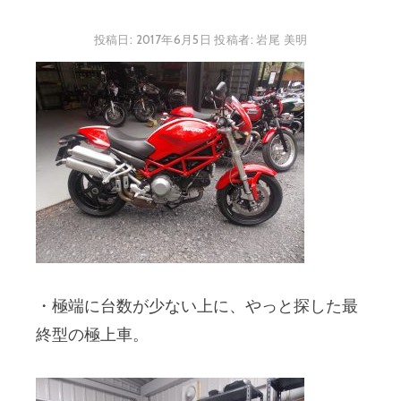
投稿日:
2017年6月5日
投稿者:
岩尾 美明
・極端に台数が少ない上に、やっと探した最
終型の極上車。