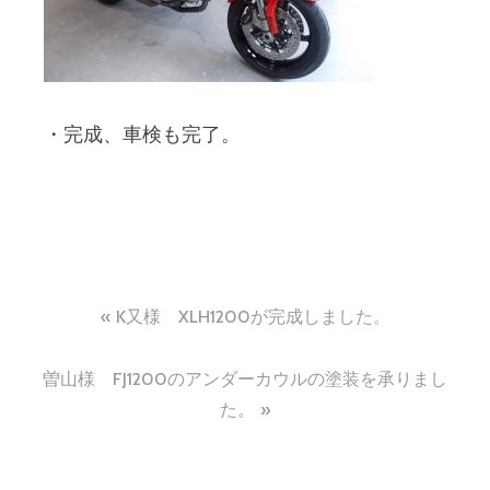
・完成、車検も完了。
投
K又様 XLH1200が完成しました。
稿
曽山様 FJ1200のアンダーカウルの塗装を承りまし
ナ
た。
ビ
ゲ