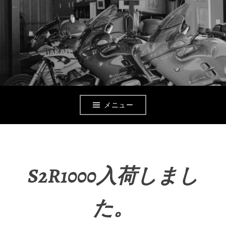
コ
ン
テ
ン
ツ
へ
メニュー
移
動
S2R1000入荷しまし
た。